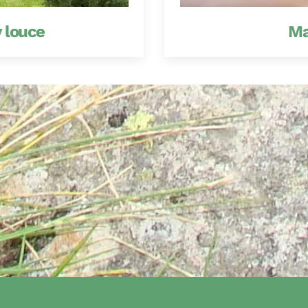
 louce
Ma