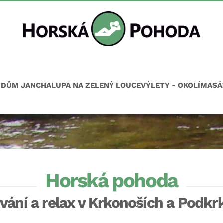
 DŮM JAN
CHALUPA NA ZELENÝ LOUCE
VÝLETY - OKOLÍ
MASÁ
Horská pohoda
vání a relax v Krkonoších a Podkr