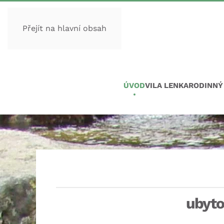
Přejít na hlavní obsah
ÚVOD
VILA LENKA
RODINNÝ
ubyto