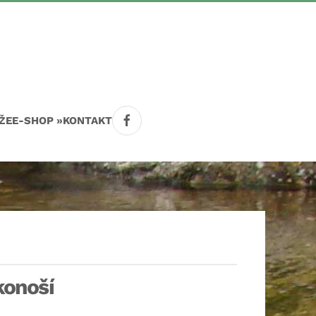
ŽE
E-SHOP »
KONTAKT
konoší