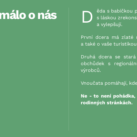
D
málo o nás
ěda s babičkou 
s láskou zrekons
a vylepšují.
První dcera má zlaté 
a také o vaše turistiko
Druhá dcera se star
obchůdek s regionál
výrobců.
Vnoučata pomáhají, kde
Ne - to není pohádka, 
rodinných stránkách.