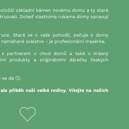
položili základní kámen novému domu a ty staré
truovali. Doteď vlastníma rukama domy opravují
ruce. Stará se o vaše pohodlí, pečuje o domy
u namáhané svalstvo - je
profesionální masérka
.
á s partnerem o chod domů a také o krásný
ními produkty a
originálními dárečky
českých
 se dá 🙂.
ale příběh naší velké rodiny. Vítejte na našich