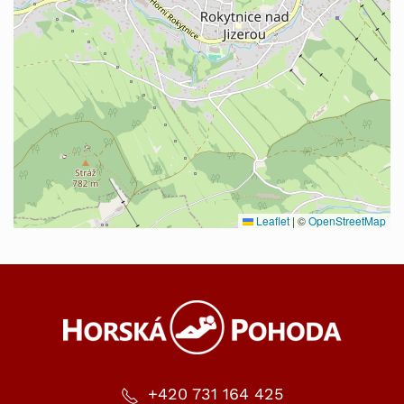
Leaflet
|
©
OpenStreetMap
+420 731 164 425